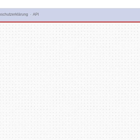
schutzerklärung
·
API