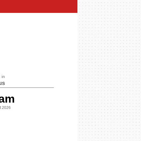
 in
us
 am
st 2026