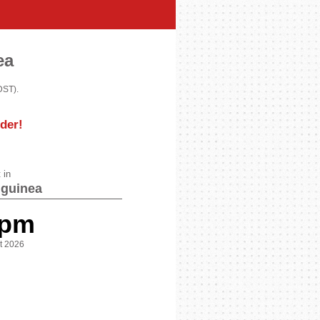
ea
DST).
der
!
 in
guinea
 pm
st 2026