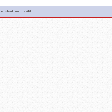
schutzerklärung
·
API