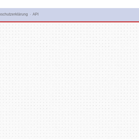
schutzerklärung
·
API