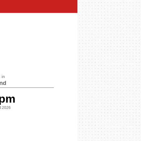
 in
nd
 pm
st 2026