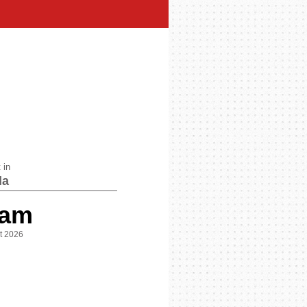
 in
la
 am
st 2026