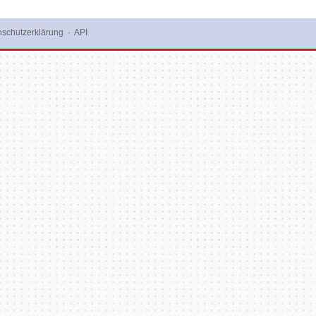
schutzerklärung
·
API