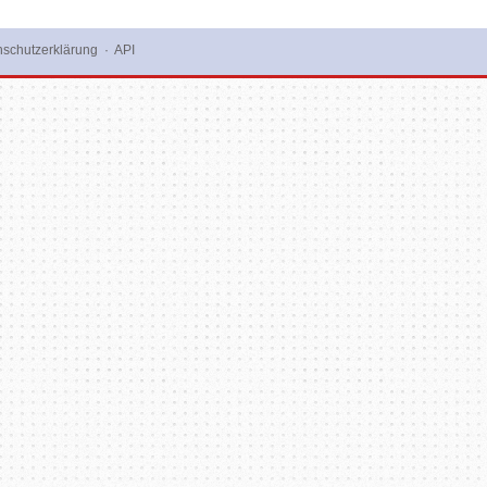
schutzerklärung
·
API