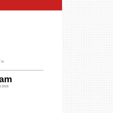
 in
 am
st 2026