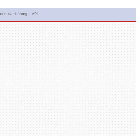
schutzerklärung
·
API