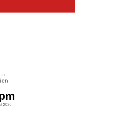
 in
ien
 pm
st 2026