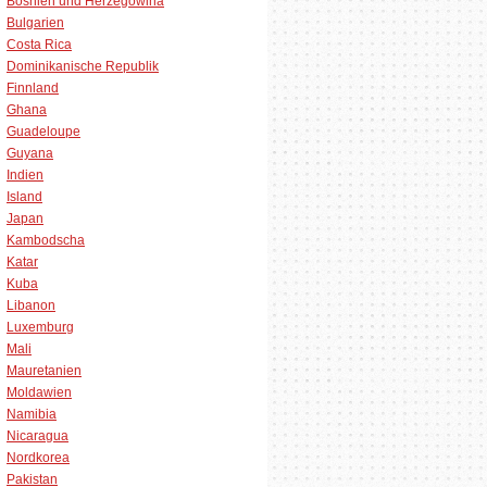
Bosnien und Herzegowina
Bulgarien
Costa Rica
Dominikanische Republik
Finnland
Ghana
Guadeloupe
Guyana
Indien
Island
Japan
Kambodscha
Katar
Kuba
Libanon
Luxemburg
Mali
Mauretanien
Moldawien
Namibia
Nicaragua
Nordkorea
Pakistan