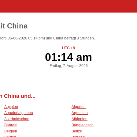
it China
dort (06-08-2026 05:14 pm) und China beträgt 8 Stunden.
UTC +8
01:14 am
Freitag, 7. August 2026
 China und...
Ägypten
Algerien
Äquatorialguinea
Argentina
Aserbaidschan
Äthiopien
Bahrain
Bangladesch
Belgien
Belize