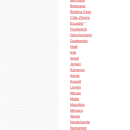
Bermuda
Botsuana
Burkina Faso
Côte d'Ivoire
Ecuador
*
Frankreich
Griechenland
Guatemala
Haiti
Irak
Israel
Jemen
Kamerun
Kenia
Kuwait
Libyen
Macau
Malta
Mauritius
Monaco
Nepal
Niederlande
Norwegen