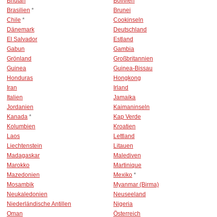
Bhutan
Bolivien
Brasilien
*
Brunei
Chile
*
Cookinseln
Dänemark
Deutschland
El Salvador
Estland
Gabun
Gambia
Grönland
Großbritannien
Guinea
Guinea-Bissau
Honduras
Hongkong
Iran
Irland
Italien
Jamaika
Jordanien
Kaimaninseln
Kanada
*
Kap Verde
Kolumbien
Kroatien
Laos
Lettland
Liechtenstein
Litauen
Madagaskar
Malediven
Marokko
Martinique
Mazedonien
Mexiko
*
Mosambik
Myanmar (Birma)
Neukaledonien
Neuseeland
Niederländische Antillen
Nigeria
Oman
Österreich