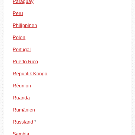
Paraguay
Peru
Philippinen
Polen
Portugal
Puerto Rico
Republik Kongo
Réunion
Ruanda
Rumänien
Russland
*
Sambia