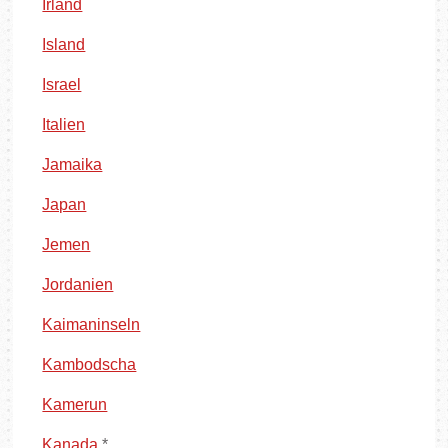
Irland
Island
Israel
Italien
Jamaika
Japan
Jemen
Jordanien
Kaimaninseln
Kambodscha
Kamerun
Kanada
*