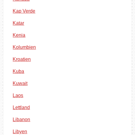
Kap Verde
Katar
Kenia
Kolumbien
Kroatien
Kuba
Kuwait
Laos
Lettland
Libanon
Libyen