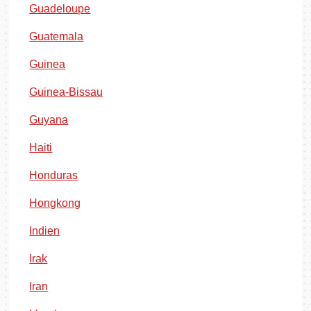
Guadeloupe
Guatemala
Guinea
Guinea-Bissau
Guyana
Haiti
Honduras
Hongkong
Indien
Irak
Iran