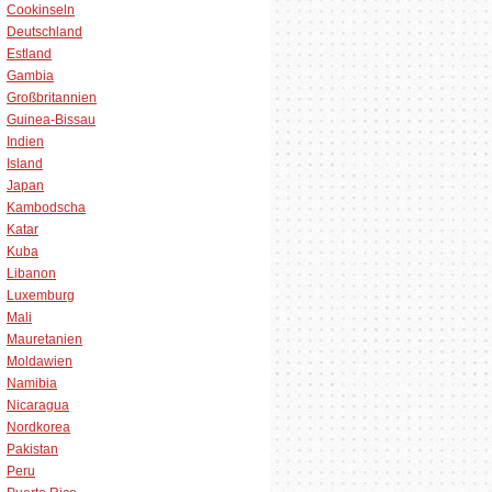
Cookinseln
Deutschland
Estland
Gambia
Großbritannien
Guinea-Bissau
Indien
Island
Japan
Kambodscha
Katar
Kuba
Libanon
Luxemburg
Mali
Mauretanien
Moldawien
Namibia
Nicaragua
Nordkorea
Pakistan
Peru