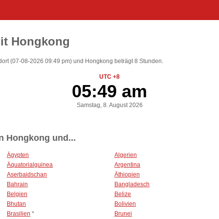
mit Hongkong
dort (07-08-2026 09:49 pm) und Hongkong beträgt 8 Stunden.
UTC +8
05:49 am
Samstag, 8. August 2026
n Hongkong und...
Ägypten
Algerien
Äquatorialguinea
Argentina
Aserbaidschan
Äthiopien
Bahrain
Bangladesch
Belgien
Belize
Bhutan
Bolivien
Brasilien
*
Brunei