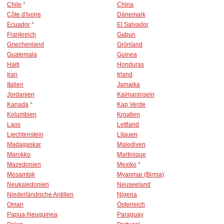
Chile
*
China
Côte d'Ivoire
Dänemark
Ecuador
*
El Salvador
Frankreich
Gabun
Griechenland
Grönland
Guatemala
Guinea
Haiti
Honduras
Iran
Irland
Italien
Jamaika
Jordanien
Kaimaninseln
Kanada
*
Kap Verde
Kolumbien
Kroatien
Laos
Lettland
Liechtenstein
Litauen
Madagaskar
Malediven
Marokko
Martinique
Mazedonien
Mexiko
*
Mosambik
Myanmar (Birma)
Neukaledonien
Neuseeland
Niederländische Antillen
Nigeria
Oman
Österreich
Papua-Neuguinea
Paraguay