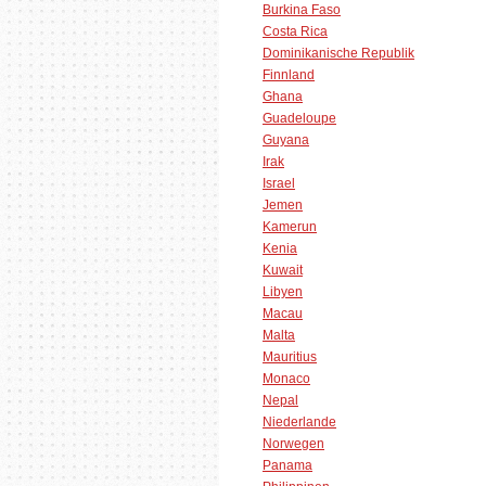
Burkina Faso
Costa Rica
Dominikanische Republik
Finnland
Ghana
Guadeloupe
Guyana
Irak
Israel
Jemen
Kamerun
Kenia
Kuwait
Libyen
Macau
Malta
Mauritius
Monaco
Nepal
Niederlande
Norwegen
Panama