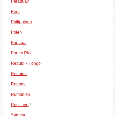
Paraguay
Peru
Philippinen
Polen
Portugal
Puerto Rico
Republik Kongo
Réunion
Ruanda
Rumänien
Russland
*
Sambia