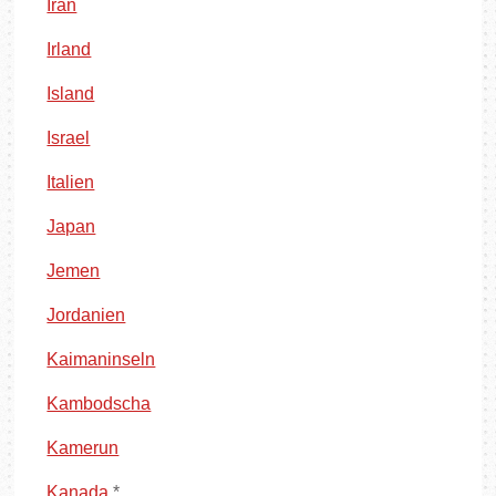
Iran
Irland
Island
Israel
Italien
Japan
Jemen
Jordanien
Kaimaninseln
Kambodscha
Kamerun
Kanada
*