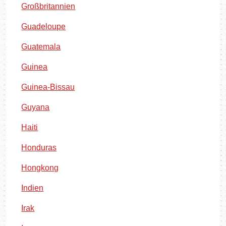
Großbritannien
Guadeloupe
Guatemala
Guinea
Guinea-Bissau
Guyana
Haiti
Honduras
Hongkong
Indien
Irak