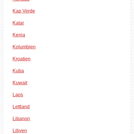
Kap Verde
Katar
Kenia
Kolumbien
Kroatien
Kuba
Kuwait
Laos
Lettland
Libanon
Libyen