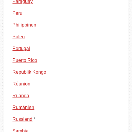
Paraguay
Peru
Philippinen
Polen
Portugal
Puerto Rico
Republik Kongo
Réunion
Ruanda
Rumänien
Russland
*
Sambia