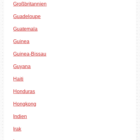
Großbritannien
Guadeloupe
Guatemala
Guinea
Guinea-Bissau
Guyana
Haiti
Honduras
Hongkong
Indien
Irak