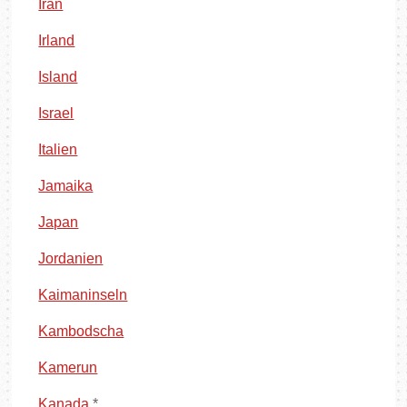
Iran
Irland
Island
Israel
Italien
Jamaika
Japan
Jordanien
Kaimaninseln
Kambodscha
Kamerun
Kanada
*