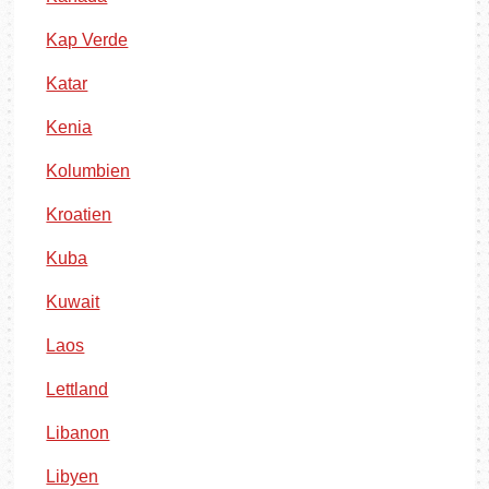
Kap Verde
Katar
Kenia
Kolumbien
Kroatien
Kuba
Kuwait
Laos
Lettland
Libanon
Libyen