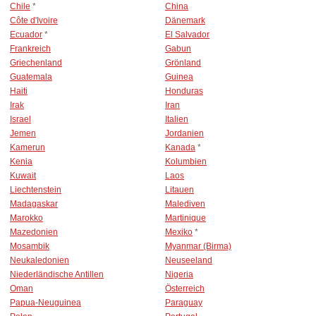
Chile
*
China
Côte d'Ivoire
Dänemark
Ecuador
*
El Salvador
Frankreich
Gabun
Griechenland
Grönland
Guatemala
Guinea
Haiti
Honduras
Irak
Iran
Israel
Italien
Jemen
Jordanien
Kamerun
Kanada
*
Kenia
Kolumbien
Kuwait
Laos
Liechtenstein
Litauen
Madagaskar
Malediven
Marokko
Martinique
Mazedonien
Mexiko
*
Mosambik
Myanmar (Birma)
Neukaledonien
Neuseeland
Niederländische Antillen
Nigeria
Oman
Österreich
Papua-Neuguinea
Paraguay