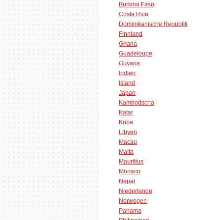
Burkina Faso
Costa Rica
Dominikanische Republik
Finnland
Ghana
Guadeloupe
Guyana
Indien
Island
Japan
Kambodscha
Katar
Kuba
Libyen
Macau
Malta
Mauritius
Monaco
Nepal
Niederlande
Norwegen
Panama