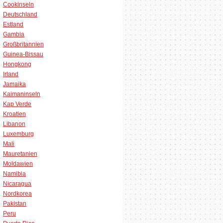
Cookinseln
Deutschland
Estland
Gambia
Großbritannien
Guinea-Bissau
Hongkong
Irland
Jamaika
Kaimaninseln
Kap Verde
Kroatien
Libanon
Luxemburg
Mali
Mauretanien
Moldawien
Namibia
Nicaragua
Nordkorea
Pakistan
Peru