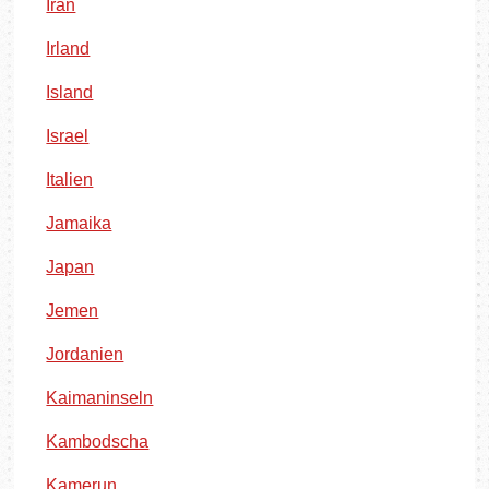
Iran
Irland
Island
Israel
Italien
Jamaika
Japan
Jemen
Jordanien
Kaimaninseln
Kambodscha
Kamerun