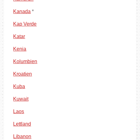
Kanada
*
Kap Verde
Katar
Kenia
Kolumbien
Kroatien
Kuba
Kuwait
Laos
Lettland
Libanon