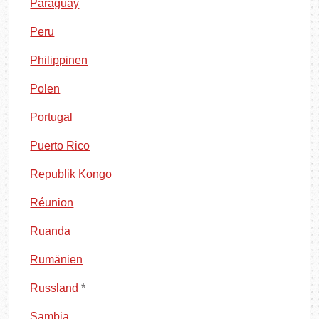
Paraguay
Peru
Philippinen
Polen
Portugal
Puerto Rico
Republik Kongo
Réunion
Ruanda
Rumänien
Russland
*
Sambia