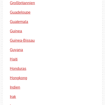
Großbritannien
Guadeloupe
Guatemala
Guinea
Guinea-Bissau
Guyana
Haiti
Honduras
Hongkong
Indien
Irak