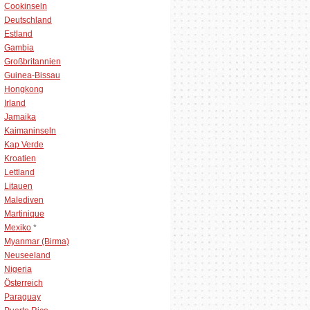
Cookinseln
Deutschland
Estland
Gambia
Großbritannien
Guinea-Bissau
Hongkong
Irland
Jamaika
Kaimaninseln
Kap Verde
Kroatien
Lettland
Litauen
Malediven
Martinique
Mexiko
*
Myanmar (Birma)
Neuseeland
Nigeria
Österreich
Paraguay