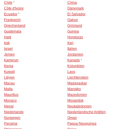
Chile
*
China
Côte d'Ivoire
Dänemark
Ecuador
*
El Salvador
Frankreich
Gabun
Griechenland
Grönland
Guatemala
Guinea
Haiti
Honduras
Irak
Iran
Israel
Italien
Jemen
Jordanien
Kamerun
Kanada
*
Kenia
Kolumbien
Kuwait
Laos
Libyen
Liechtenstein
Macau
Madagaskar
Malta
Marokko
Mauritius
Mazedonien
Monaco
Mosambik
Nepal
Neukaledonien
Niederlande
Niederländische Antillen
Norwegen
Oman
Panama
Papua-Neuguinea