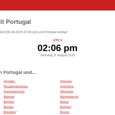
it Portugal
ort (08-08-2026 02:06 pm) und Portugal beträgt .
UTC 0
02:06 pm
Samstag, 8. August 2026
 Portugal und...
Ägypten
Algerien
Äquatorialguinea
Argentina
Aserbaidschan
Äthiopien
Bahrain
Bangladesch
Belgien
Belize
Bhutan
Bolivien
Brasilien
*
Brunei