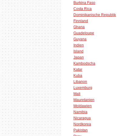
Burkina Faso
Costa Rica
Dominikanische Republik
Finnland
Ghana
Guadeloupe
Guyana
Indien
Island
Japan
Kambodscha
Katar
Kuba
Libanon
Luxemburg
Mali
Mauretanien
Moldawien
Namibia
Nicaragua
Nordkorea
Pakistan