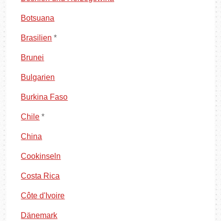
Botsuana
Brasilien
*
Brunei
Bulgarien
Burkina Faso
Chile
*
China
Cookinseln
Costa Rica
Côte d'Ivoire
Dänemark