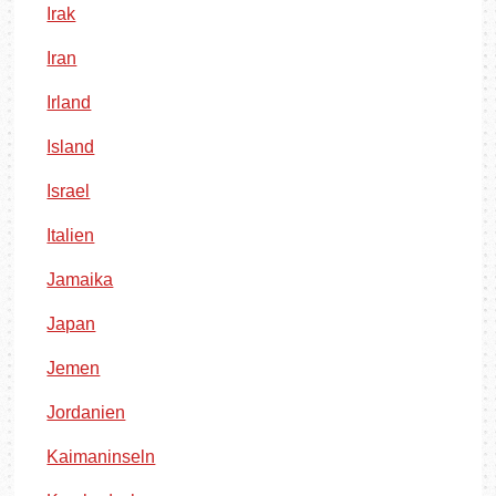
Irak
Iran
Irland
Island
Israel
Italien
Jamaika
Japan
Jemen
Jordanien
Kaimaninseln