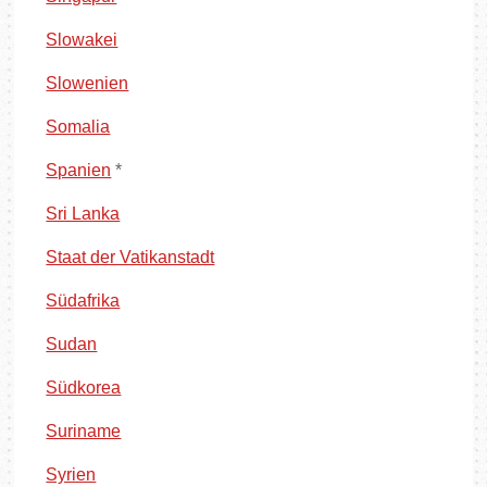
Slowakei
Slowenien
Somalia
Spanien
*
Sri Lanka
Staat der Vatikanstadt
Südafrika
Sudan
Südkorea
Suriname
Syrien