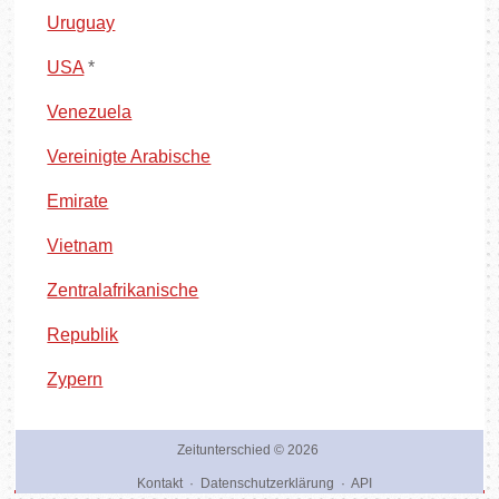
Uruguay
USA
*
Venezuela
Vereinigte Arabische
Emirate
Vietnam
Zentralafrikanische
Republik
Zypern
Zeitunterschied
© 2026
Kontakt
·
Datenschutzerklärung
·
API