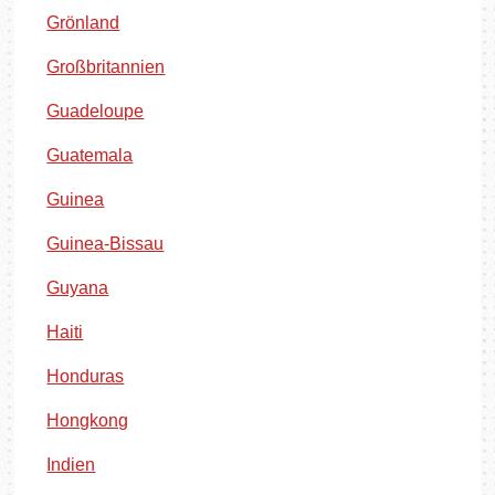
Grönland
Großbritannien
Guadeloupe
Guatemala
Guinea
Guinea-Bissau
Guyana
Haiti
Honduras
Hongkong
Indien