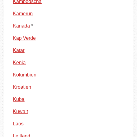
Kambodscha
Kamerun
Kanada
*
Kap Verde
Katar
Kenia
Kolumbien
Kroatien
Kuba
Kuwait
Laos
Lettland