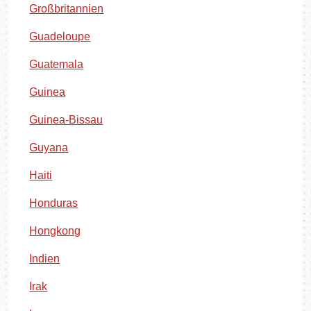
Großbritannien
Guadeloupe
Guatemala
Guinea
Guinea-Bissau
Guyana
Haiti
Honduras
Hongkong
Indien
Irak