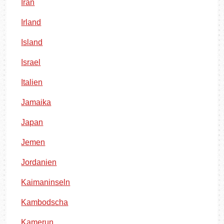
Iran
Irland
Island
Israel
Italien
Jamaika
Japan
Jemen
Jordanien
Kaimaninseln
Kambodscha
Kamerun