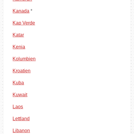
Kanada
*
Kap Verde
Katar
Kenia
Kolumbien
Kroatien
Kuba
Kuwait
Laos
Lettland
Libanon