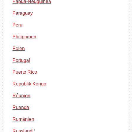
Papua-Neuguinea
Paraguay
Peru
Philippinen
Polen
Portugal
Puerto Rico
Republik Kongo
Réunion
Ruanda
Rumänien
Russland
*