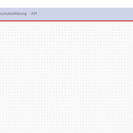
schutzerklärung
·
API