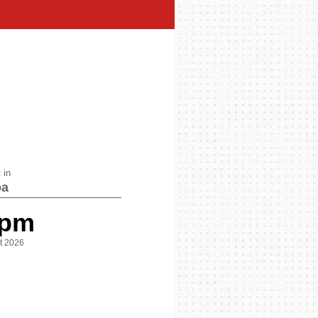
 in
a
 pm
st 2026