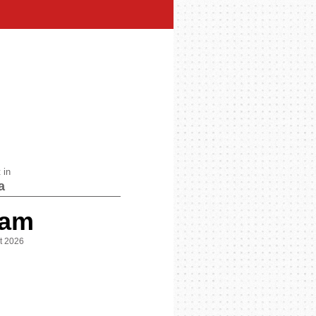
 in
a
 am
st 2026