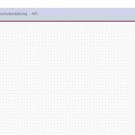
schutzerklärung
·
API