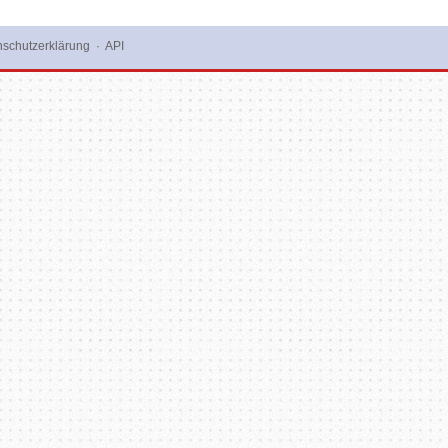
schutzerklärung
·
API