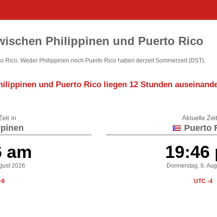
wischen Philippinen und Puerto Rico
to Rico. Weder Philippinen noch Puerto Rico haben derzeit Sommerzeit (DST).
hilippinen und Puerto Rico liegen
12 Stunden auseinand
eit in
Aktuelle Zeit
ppinen
Puerto 
6 am
19:46
ugust 2026
Donnerstag, 6. Au
+8
UTC -4