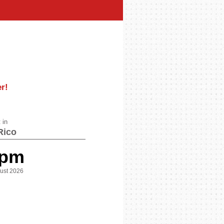
er
!
 in
Rico
 pm
gust 2026