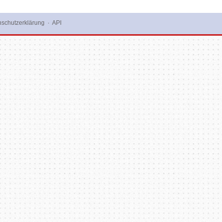
schutzerklärung
·
API