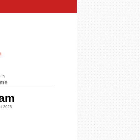
!
 in
ame
 am
st 2026