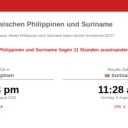
wischen Philippinen und Suriname
name. Weder Philippinen noch Suriname haben derzeit Sommerzeit (DST).
Philippinen und Suriname liegen
11 Stunden auseinander
eit in
Aktuelle Zeit
ppinen
Surin
8 pm
11:28
ugust 2026
Sonntag, 9. Augu
+8
UTC -3