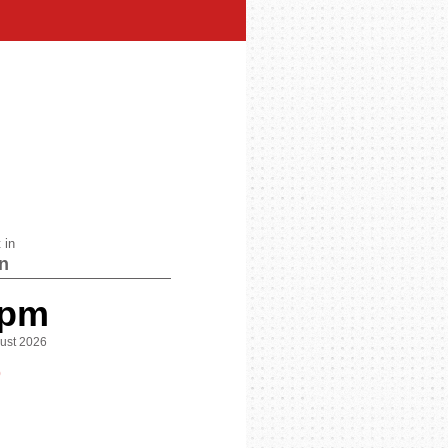
 in
n
 pm
gust 2026
0