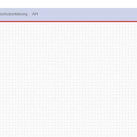
schutzerklärung
·
API