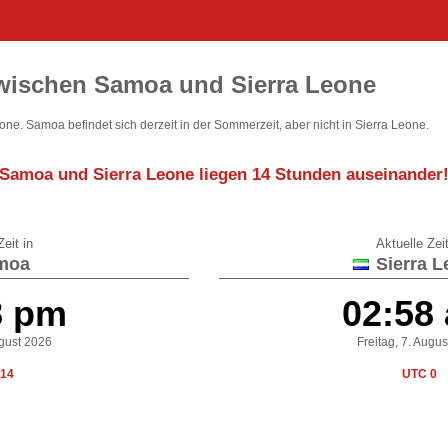
wischen Samoa und Sierra Leone
one. Samoa befindet sich derzeit in der Sommerzeit, aber nicht in Sierra Leone.
Samoa und Sierra Leone liegen
14 Stunden auseinander
eit in
Aktuelle Zeit
moa
Sierra L
8 pm
02:58
ugust 2026
Freitag, 7. Augu
14
UTC 0