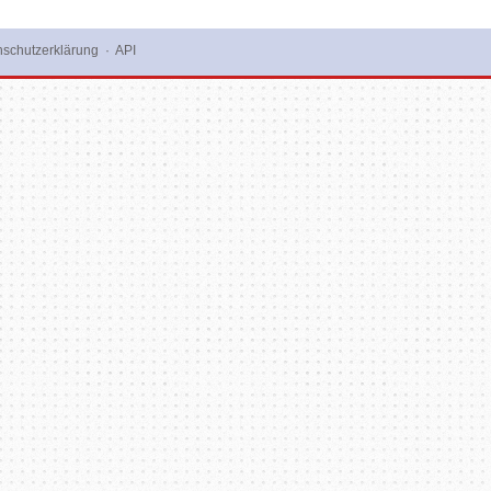
schutzerklärung
·
API