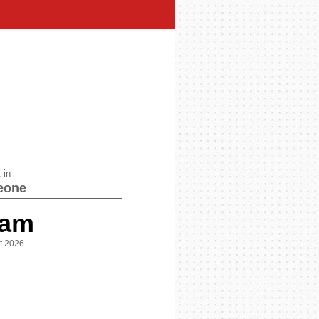
!
 in
eone
 am
st 2026