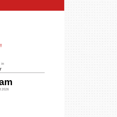
r
!
 in
r
 am
st 2026