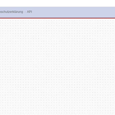
schutzerklärung
·
API