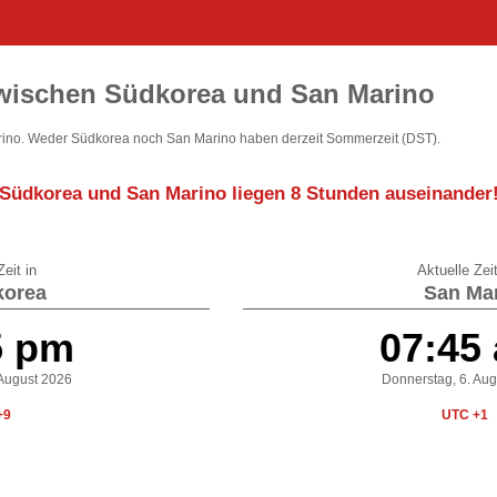
zwischen Südkorea und San Marino
ino. Weder Südkorea noch San Marino haben derzeit Sommerzeit (DST).
Südkorea und San Marino liegen
8 Stunden auseinander
eit in
Aktuelle Zeit
orea
San Ma
5 pm
07:45
 August 2026
Donnerstag, 6. Au
+9
UTC +1