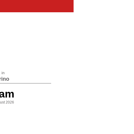
!
 in
rino
 am
gust 2026