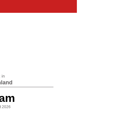
 in
land
 am
st 2026