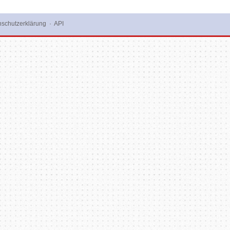
schutzerklärung
·
API