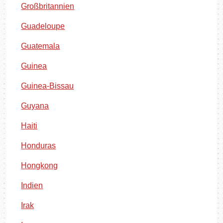
Großbritannien
Guadeloupe
Guatemala
Guinea
Guinea-Bissau
Guyana
Haiti
Honduras
Hongkong
Indien
Irak