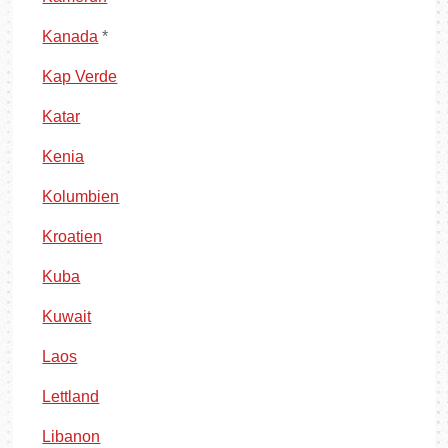
Kanada
*
Kap Verde
Katar
Kenia
Kolumbien
Kroatien
Kuba
Kuwait
Laos
Lettland
Libanon