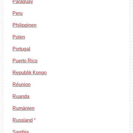
Paraguay
Peru
Philippinen
Polen
Portugal
Puerto Rico
Republik Kongo
Réunion
Ruanda
Rumänien
Russland
*
Sambia