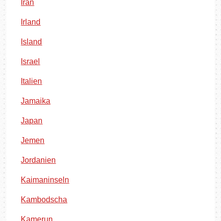
Iran
Irland
Island
Israel
Italien
Jamaika
Japan
Jemen
Jordanien
Kaimaninseln
Kambodscha
Kamerun